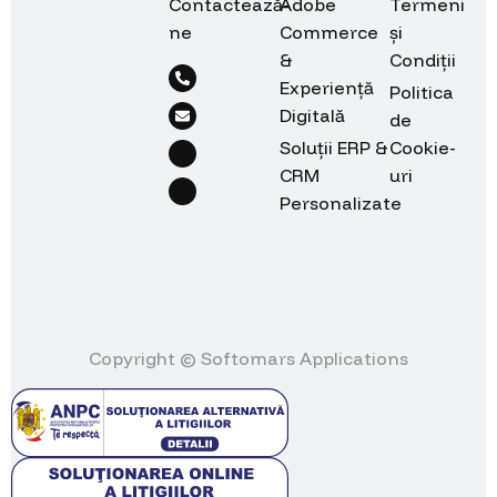
Contactează-
Adobe
Termeni
ne
Commerce
și
&
Condiții
Experiență
Politica
Digitală
de
Soluții ERP &
Cookie-
CRM
uri
Personalizate
Copyright © Softomars Applications