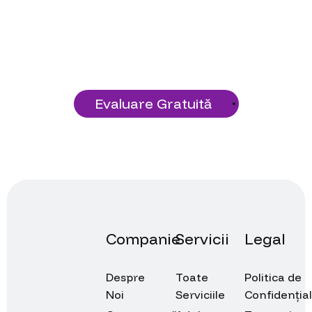
Construiește o fundație tehnologică
solidă cu serviciile noastre!
Evaluare Gratuită
Companie
Servicii
Legal
Despre
Toate
Politica de
Noi
Serviciile
Confidențial